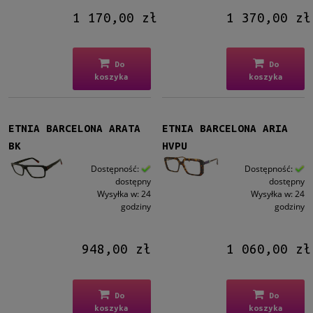
Materiał
1 170,00 zł
1 370,00 zł
Metalowe
(29)
Plastikowe
(64)
Do
Do
Rodzaj
koszyka
koszyka
Pełne
(86)
Żyłka
(7)
ETNIA BARCELONA ARATA
ETNIA BARCELONA ARIA
Rozmiar
BK
HVPU
Małe
(2)
Dostępność:
Dostępność:
Średnie
(85)
dostępny
dostępny
Wysyłka w:
24
Wysyłka w:
24
Duże
(6)
godziny
godziny
Dostępność
948,00 zł
1 060,00 zł
dostępny
(93)
Cena
Do
Do
koszyka
koszyka
od