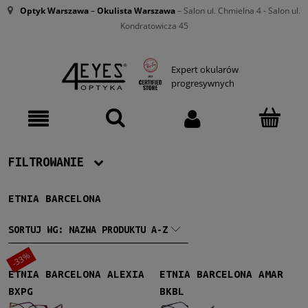
Optyk Warszawa
–
Okulista Warszawa
– Salon ul. Chmielna 4 - Salon ul.
Kondratowicza 45
Expert okularów
progresywnych
FILTROWANIE
ETNIA BARCELONA
Producent
Etnia Barcelona
(93)
SORTUJ WG:
NAZWA PRODUKTU A-Z
-33%
Damskie
ETNIA BARCELONA ALEXIA
ETNIA BARCELONA AMAR
Damskie
(75)
BXPG
BKBL