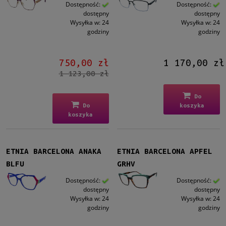
Męskie
Dostępność:
Dostępność:
dostępny
dostępny
Męskie
(22)
Wysyłka w:
24
Wysyłka w:
24
godziny
godziny
Kształt
Okrągłe/Owalne
(26)
750,00 zł
1 170,00 zł
Prostokątne
(41)
1 123,00 zł
Kocie oko
(16)
Aviator
(3)
Do
Inne
(7)
Do
koszyka
koszyka
Kolor oprawy
Czarny
(9)
ETNIA BARCELONA ANAKA
ETNIA BARCELONA APFEL
Brązowy/Beżowy
(13)
BLFU
GRHV
Niebieski
(28)
Zielony
(13)
Dostępność:
Dostępność:
Różowy
(6)
dostępny
dostępny
Wysyłka w:
24
Wysyłka w:
24
więcej
godziny
godziny