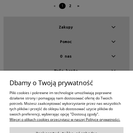
«
1
2
»
Zakupy
Pomoc
O nas
Moje konto
Dbamy o Twoją prywatność
Kontakt
4 EYES OPTYKA -
optyk Warszawa
Pliki cookies i pokrewne im technologie umożliwiają poprawne
ul.Chmielna 4
działanie strony i pomagają nam dostosować ofertę do Twoich
00-020 Warszawa
potrzeb. Możesz zaakceptować wykorzystanie przez nas wszystkich
woj. mazowieckie
tych plików i przejść do sklepu lub dostosować użycie plików do
swoich preferencji, wybierając opcję "Dostosuj zgody".
+48 696 015 670
sklep@4eyes.pl
Więcej o plikach cookies przeczytasz w naszej Polityce prywatności.