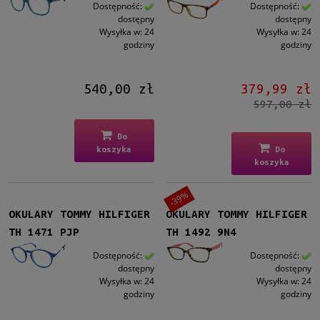
Męskie
Dostępność:
Dostępność:
dostępny
dostępny
Męskie
(11)
Wysyłka w:
24
Wysyłka w:
24
godziny
godziny
Kształt
Okrągłe/Owalne
(3)
540,00 zł
379,99 zł
Prostokątne
(16)
597,00 zł
Kocie oko
(1)
Inne
(1)
Do
koszyka
Do
Kolor oprawy
koszyka
Czarny
(7)
-39%
Brązowy/Beżowy
(3)
OKULARY TOMMY HILFIGER
OKULARY TOMMY HILFIGER
Niebieski
(6)
TH 1471 PJP
TH 1492 9N4
Zielony
(1)
Szary
(3)
Dostępność:
Dostępność:
dostępny
dostępny
więcej
Wysyłka w:
24
Wysyłka w:
24
godziny
godziny
Materiał