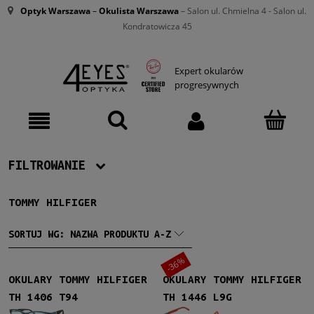
Optyk Warszawa
–
Okulista Warszawa
– Salon ul. Chmielna 4 - Salon ul.
Kondratowicza 45
Expert okularów
progresywnych
FILTROWANIE
TOMMY HILFIGER
Producent
Tommy Hilfiger
(21)
SORTUJ WG:
NAZWA PRODUKTU A-Z
-36%
Damskie
OKULARY TOMMY HILFIGER
OKULARY TOMMY HILFIGER
Damskie
(11)
TH 1406 T94
TH 1446 L9G