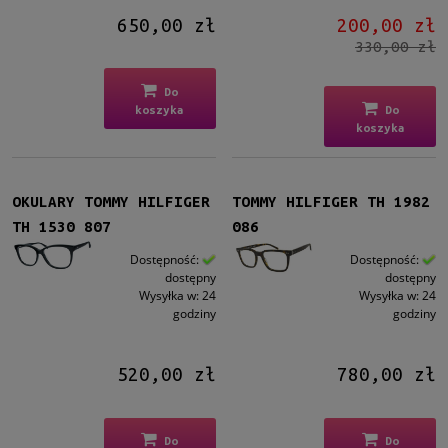
Metalowe
(3)
650,00 zł
200,00 zł
Plastikowe
(18)
330,00 zł
Rodzaj
Do
Pełne
(20)
koszyka
Do
koszyka
Żyłka
(1)
Rozmiar
OKULARY TOMMY HILFIGER
TOMMY HILFIGER TH 1982
Średnie
(20)
TH 1530 807
086
Duże
(1)
Dostępność:
Dostępność:
dostępny
dostępny
Dostępność
Wysyłka w:
24
Wysyłka w:
24
dostępny
(21)
godziny
godziny
Cena
520,00 zł
780,00 zł
od
do
Do
Do