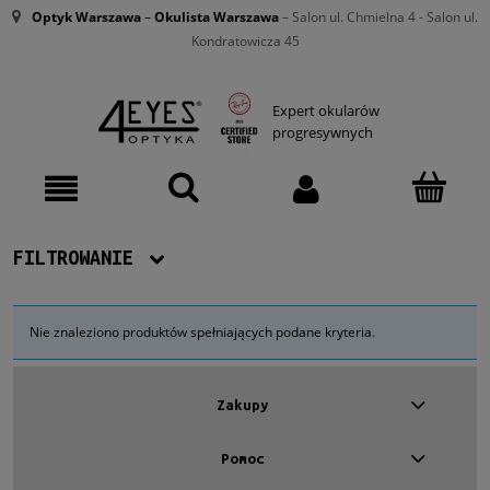
Optyk Warszawa
–
Okulista Warszawa
– Salon ul. Chmielna 4 - Salon ul.
Kondratowicza 45
Expert okularów
progresywnych
FILTROWANIE
Dostępność
Nie znaleziono produktów spełniających podane kryteria.
Nowość
Zakupy
Promocja
Pomoc