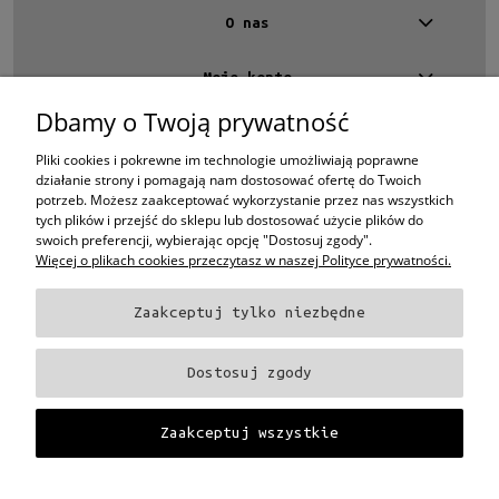
O nas
Moje konto
Dbamy o Twoją prywatność
Kontakt
4 EYES OPTYKA -
optyk Warszawa
Pliki cookies i pokrewne im technologie umożliwiają poprawne
ul.Chmielna 4
działanie strony i pomagają nam dostosować ofertę do Twoich
00-020 Warszawa
potrzeb. Możesz zaakceptować wykorzystanie przez nas wszystkich
woj. mazowieckie
tych plików i przejść do sklepu lub dostosować użycie plików do
swoich preferencji, wybierając opcję "Dostosuj zgody".
+48 696 015 670
Więcej o plikach cookies przeczytasz w naszej Polityce prywatności.
sklep@4eyes.pl
Zaakceptuj tylko niezbędne
Oprawki i okulary Ray-Ban
Oprawki i okulary Persol
Oprawki i okulary Polo
Ralph Lauren
Oprawki i okulary Tom Ford
Oprawki i okulary Miu Miu
Oprawki
Dostosuj zgody
i okulary Oakley
Oprawki i okulary Prada
Oprawki i okulary Ray-Ban Aviator
Oprawki i okulary Dior
Oprawki i okulary Oliver Peoples
Oprawki i okulary
Porsche
Oprawki i okulary Fendi
Oprawki i okulary Celine
Oprawki i okulary
Zaakceptuj wszystkie
Chloe
Oprawki i okulary Dolce & Gabbana
Okulary Tag Heuer
Projekt i wykonanie:
Gabiec.pl