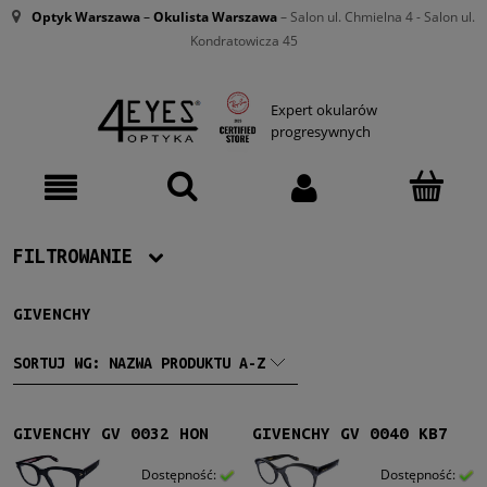
Optyk Warszawa
–
Okulista Warszawa
– Salon ul. Chmielna 4 - Salon ul.
Kondratowicza 45
Expert okularów
progresywnych
FILTROWANIE
GIVENCHY
Producent
Givenchy
(4)
SORTUJ WG:
NAZWA PRODUKTU A-Z
Damskie
GIVENCHY GV 0032 HON
GIVENCHY GV 0040 KB7
Damskie
(3)
Dostępność:
Dostępność: