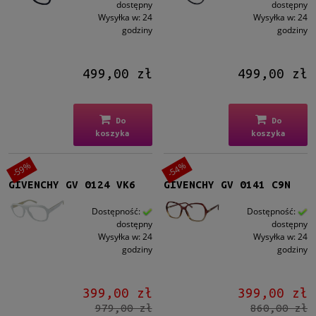
Męskie
dostępny
dostępny
Wysyłka w:
24
Wysyłka w:
24
Męskie
(1)
godziny
godziny
Kształt
499,00 zł
499,00 zł
Okrągłe/Owalne
(1)
Prostokątne
(2)
Inne
(1)
Do
Do
koszyka
koszyka
Kolor oprawy
Czarny
(2)
-59%
-54%
Biały
(1)
GIVENCHY GV 0124 VK6
GIVENCHY GV 0141 C9N
Różowy
(1)
Dostępność:
Dostępność:
dostępny
dostępny
Materiał
Wysyłka w:
24
Wysyłka w:
24
Plastikowe
(4)
godziny
godziny
Rodzaj
399,00 zł
399,00 zł
Pełne
(4)
979,00 zł
860,00 zł