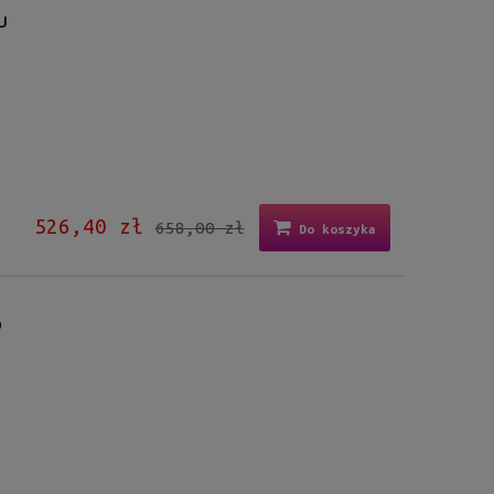
U
526,40 zł
658,00 zł
Do koszyka
O