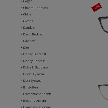
Cogan
-45%
Chantal Thomass
Chloe
C-Zone
Dandy's
David Beckham
Davidoff
Dior
Disney Frozen II
Disney Princess
Dolce & Gabbana
Ducati Eyewear
Dutz Eyewear
Einstoffen
Emmanuelle Khanh
Emporio Armani
Ermenegildo Zegna