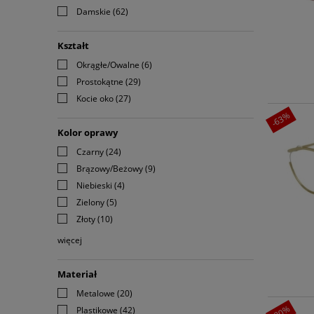
Damskie
(62)
Kształt
Okrągłe/Owalne
(6)
Prostokątne
(29)
Kocie oko
(27)
-63%
Kolor oprawy
Czarny
(24)
Brązowy/Beżowy
(9)
Niebieski
(4)
Zielony
(5)
Złoty
(10)
więcej
Materiał
Metalowe
(20)
-20%
Plastikowe
(42)