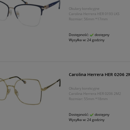
Okulary korekcyjne
Carolina Herrera HER 0193 LKS
Rozmiar: 56mm *17mm
Dostępność:
dostępny
Wysyłka w:
24 godziny
Carolina Herrera HER 0206 
Okulary korekcyjne
Carolina Herrera HER 0206 2M2
Rozmiar: 55mm *18mm
Dostępność:
dostępny
Wysyłka w:
24 godziny