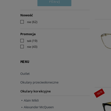
Filtruj
Nowość
nie
(62)
Promocja
tak
(19)
nie
(43)
MENU
Outlet
Okulary przeciwsłoneczne
Okulary korekcyjne
-56%
Alain Mikli
Alexander McQueen