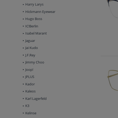
Harry Larys
Hickmann Eyewear
Hugo Boss
IC!Berlin
Isabel Marant
Jaguar
Jai Kudo
J.F.Rey
Jimmy Choo
Joop!
JPLUS
Kador
Kaleos
Karl Lagerfeld
K3
Kelinse