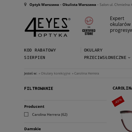
Optyk Warszawa
–
Okulista Warszawa
– Salon ul. Chmielna 
Expert
okularów
progresy
KOD RABATOWY
OKULARY
SIERPIEN
PRZECIWSŁONECZNE
Jesteś w:
»
Okulary korekcyjne
»
Carolina Herrera
CAROLIN
FILTROWANIE
-49%
Producent
Carolina Herrera
(62)
Damskie