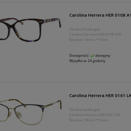
Carolina Herrera HER 0108 A
Okulary korekcyjne
Carolina Herrera HER 0108 AY0
Rozmiar: 54mm *15mm
Dostępność:
dostępny
Wysyłka w:
24 godziny
Carolina Herrera HER 0161 L
Okulary korekcyjne
Carolina Herrera HER 0161 LKS
Rozmiar: 56mm *16mm