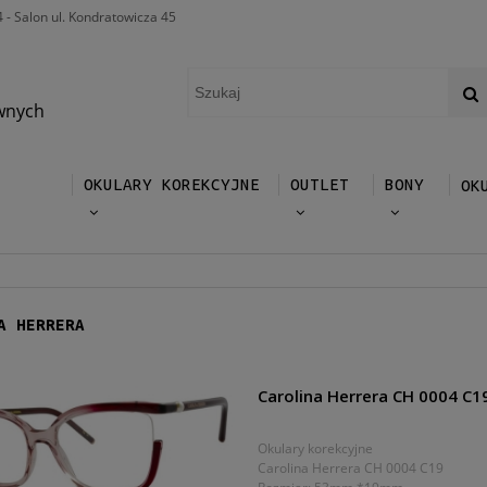
4 - Salon ul. Kondratowicza 45
wnych
OKULARY KOREKCYJNE
OUTLET
BONY
OK
A HERRERA
Carolina Herrera CH 0004 C1
Okulary korekcyjne
Carolina Herrera CH 0004 C19