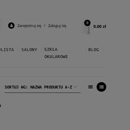
0
Zarejestruj się
/
Zaloguj się
0,00 zł
SZKŁA
ULISTA
SALONY
BLOG
OKULAROWE
SORTUJ WG:
NAZWA PRODUKTU A-Z
9