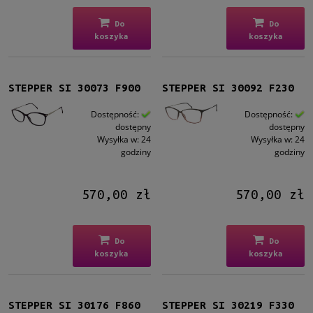
Materiał
Metalowe
(8)
Do
Do
koszyka
koszyka
Plastikowe
(10)
Tytanowe
(24)
STEPPER SI 30073 F900
STEPPER SI 30092 F230
Rodzaj
Pełne
(35)
Dostępność:
Dostępność:
Żyłka
(5)
dostępny
dostępny
Wysyłka w:
24
Wysyłka w:
24
Patentki
(2)
godziny
godziny
Rozmiar
570,00 zł
570,00 zł
Małe
(2)
Średnie
(38)
Duże
(2)
Do
Do
koszyka
koszyka
Dostępność
na zamówienie
(1)
dostępny
(41)
STEPPER SI 30176 F860
STEPPER SI 30219 F330