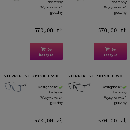
Męskie
dostępny
dostępny
Wysyłka w:
24
Wysyłka w:
24
Męskie
(15)
godziny
godziny
Kształt
570,00 zł
570,00 zł
Okrągłe/Owalne
(9)
Prostokątne
(20)
Kocie oko
(8)
Do
Do
Aviator
(2)
koszyka
koszyka
Inne
(3)
Kolor oprawy
STEPPER SI 20158 F590
STEPPER SI 20158 F990
Czarny
(9)
Dostępność:
Dostępność:
Brązowy/Beżowy
(4)
dostępny
dostępny
Niebieski
(6)
Wysyłka w:
24
Wysyłka w:
24
Złoty
(5)
godziny
godziny
Violet
(5)
więcej
570,00 zł
570,00 zł