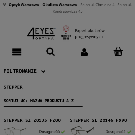
Optyk Warszawa
–
Okulista Warszawa
– Salon ul. Chmielna 4 - Salon ul.
Kondratowicza 45
Expert okularów
progresywnych
FILTROWANIE
STEPPER
Producent
Stepper
(42)
SORTUJ WG:
NAZWA PRODUKTU A-Z
Damskie
STEPPER SI 20135 F200
STEPPER SI 20146 F990
Damskie
(27)
Dostępność:
Dostępność: