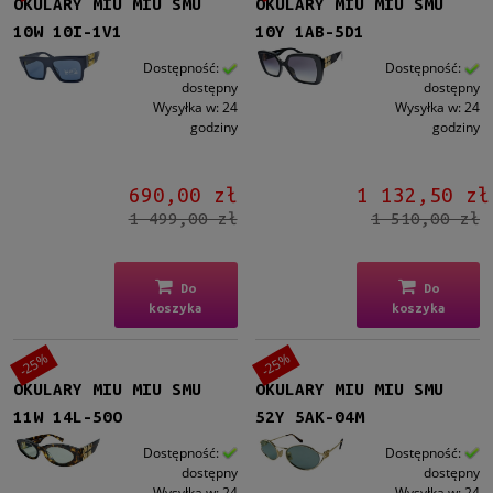
OKULARY MIU MIU SMU
OKULARY MIU MIU SMU
10W 10I-1V1
10Y 1AB-5D1
Nowość
Dostępność:
Dostępność:
tak
(1)
dostępny
dostępny
nie
(44)
Wysyłka w:
24
Wysyłka w:
24
godziny
godziny
Promocja
tak
(43)
690,00 zł
1 132,50 zł
nie
(2)
1 499,00 zł
1 510,00 zł
Do
Do
koszyka
koszyka
-25%
-25%
OKULARY MIU MIU SMU
OKULARY MIU MIU SMU
11W 14L-50O
52Y 5AK-04M
Dostępność:
Dostępność:
dostępny
dostępny
Wysyłka w:
24
Wysyłka w:
24