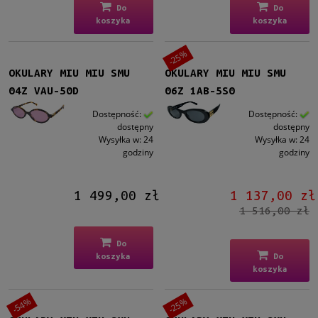
Tak
(30)
Do
Do
koszyka
koszyka
Rozmiar
-25%
Średnie
(43)
Duże
(2)
OKULARY MIU MIU SMU
OKULARY MIU MIU SMU
04Z VAU-50D
06Z 1AB-5S0
Gwarancja
Dostępność:
Dostępność:
24 miesiące
(45)
dostępny
dostępny
Wysyłka w:
24
Wysyłka w:
24
godziny
godziny
Dostępność
na zamówienie
(1)
1 499,00 zł
1 137,00 zł
dostępny
(44)
1 516,00 zł
Cena
Do
koszyka
Do
od
koszyka
do
-54%
-25%
Filtruj