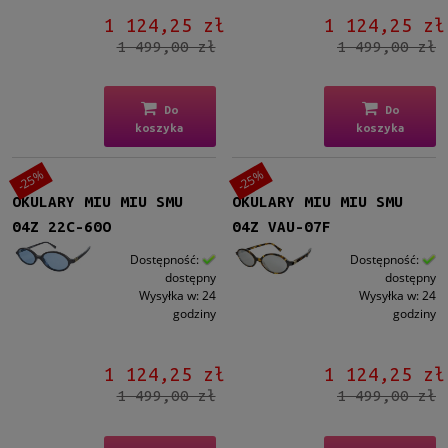
1 124,25 zł
1 124,25 zł
Szary
(15)
1 499,00 zł
1 499,00 zł
Brązowy
(12)
Zielony
(3)
Niebieski
(5)
Do
Do
Inne
(10)
koszyka
koszyka
Gradacja
-25%
-25%
Tak
(7)
OKULARY MIU MIU SMU
OKULARY MIU MIU SMU
04Z 22C-60O
04Z VAU-07F
Rodzaj
Dostępność:
Dostępność:
Pełne
(37)
dostępny
dostępny
Wysyłka w:
24
Wysyłka w:
24
Patentki
(8)
godziny
godziny
Lustro
1 124,25 zł
1 124,25 zł
Tak
(2)
1 499,00 zł
1 499,00 zł
Możliwość montażu soczewek z korekcją