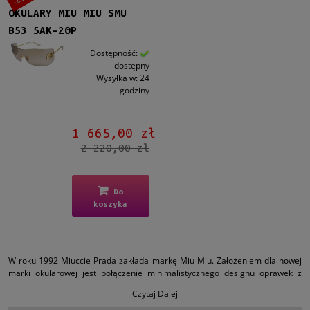
OKULARY MIU MIU SMU
B53 5AK-20P
Dostępność:
dostępny
Wysyłka w:
24
godziny
1 665,00 zł
2 220,00 zł
Do
koszyka
W roku 1992 Miuccie Prada zakłada markę Miu Miu. Założeniem dla nowej
marki okularowej jest połączenie minimalistycznego designu oprawek z
nietuzinkowym i kolorowym wyglądem. W Milanie w roku 1993 zostaje
Czytaj Dalej
otwarty pierwszy sklep, który oferuje
okulary Miu Miu
. Mijają tylko trzy lata