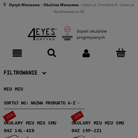
Optyk Warszawa
–
Okulista Warszawa
– Salon ul. Chmielna 4 - Salon ul.
Kondratowicza 45
Expert okularów
progresywnych
FILTROWANIE
MIU MIU
Producent
Miu Miu
(45)
SORTUJ WG:
NAZWA PRODUKTU A-Z
-25%
-25%
Damskie
OKULARY MIU MIU SMU
OKULARY MIU MIU SMU
Damskie
(45)
04Z 14L-4I0
04Z 19P-2Z1