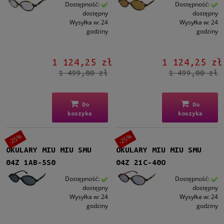
Kształt
Dostępność:
Dostępność:
dostępny
dostępny
Okrągłe/Owalne
(19)
Wysyłka w:
24
Wysyłka w:
24
Prostokątne
(15)
godziny
godziny
Kocie oko
(4)
Aviator
(2)
1 124,25 zł
1 124,25 zł
Inne
(5)
1 499,00 zł
1 499,00 zł
Materiał
Metalowe
(22)
Do
Do
Plastikowe
(23)
koszyka
koszyka
-25%
-25%
Kolor oprawy
OKULARY MIU MIU SMU
OKULARY MIU MIU SMU
Czarny
(9)
04Z 1AB-5S0
04Z 21C-40O
Brązowy/Beżowy
(14)
Niebieski
(1)
Dostępność:
Dostępność:
Złoty
(20)
dostępny
dostępny
Wysyłka w:
24
Wysyłka w:
24
Srebrny
(1)
godziny
godziny
Kolor soczewki