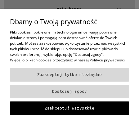
Moje konto
Dostępność
dostępny
(2)
Dbamy o Twoją prywatność
Kontakt
4 EYES OPTYKA -
optyk Warszawa
Pliki cookies i pokrewne im technologie umożliwiają poprawne
Cena
ul.Chmielna 4
działanie strony i pomagają nam dostosować ofertę do Twoich
00-020 Warszawa
potrzeb. Możesz zaakceptować wykorzystanie przez nas wszystkich
woj. mazowieckie
od
tych plików i przejść do sklepu lub dostosować użycie plików do
swoich preferencji, wybierając opcję "Dostosuj zgody".
+48 696 015 670
do
Więcej o plikach cookies przeczytasz w naszej Polityce prywatności.
sklep@4eyes.pl
Filtruj
Zaakceptuj tylko niezbędne
Oprawki i okulary Ray-Ban
Oprawki i okulary Persol
Oprawki i okulary Polo
Nowość
Ralph Lauren
Oprawki i okulary Tom Ford
Oprawki i okulary Miu Miu
Oprawki
Dostosuj zgody
nie
(2)
i okulary Oakley
Oprawki i okulary Prada
Oprawki i okulary Ray-Ban Aviator
Oprawki i okulary Dior
Oprawki i okulary Oliver Peoples
Oprawki i okulary
Porsche
Oprawki i okulary Fendi
Oprawki i okulary Celine
Oprawki i okulary
Zaakceptuj wszystkie
Promocja
Chloe
Oprawki i okulary Dolce & Gabbana
Okulary Tag Heuer
nie
(2)
Projekt i wykonanie:
Gabiec.pl
Pokaż pełną wersję strony