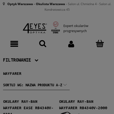
Optyk Warszawa
–
Okulista Warszawa
– Salon ul. Chmielna 4 - Salon ul.
Kondratowicza 45
Expert okularów
progresywnych
FILTROWANIE
WAYFARER
Producent
Ray-Ban
(2)
SORTUJ WG:
NAZWA PRODUKTU A-Z
Damskie
OKULARY RAY-BAN
OKULARY RAY-BAN
Damskie
(2)
WAYFARER EASE RB4340V-
WAYFARER RB4340V-2000