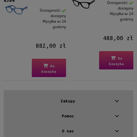
8384
Męskie
Dostępność:
dostępny
Męskie
(2)
Dostępność:
Wysyłka w:
24
dostępny
godziny
Wysyłka w:
24
Kształt
godziny
Prostokątne
(2)
488,00 zł
882,00 zł
Kolor oprawy
Czarny
(1)
Do
Niebieski
(1)
koszyka
Do
koszyka
Materiał
Plastikowe
(2)
Rodzaj
Zakupy
Pełne
(2)
Pomoc
Rozmiar
O nas
Średnie
(2)