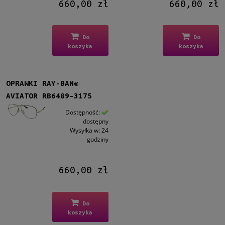
660,00 zł
660,00 zł
Dostępność
dostępny
(5)
Do
Do
koszyka
koszyka
Cena
od
OPRAWKI RAY-BAN®
do
AVIATOR RB6489-3175
Dostępność:
Filtruj
dostępny
Wysyłka w:
24
Nowość
godziny
nie
(5)
660,00 zł
Promocja
nie
(5)
Do
koszyka