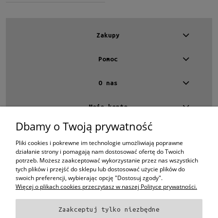
Zakupy
Pomoc
O nas
Moje konto
Dbamy o Twoją prywatność
Kontakt
4 EYES OPTYKA -
optyk Warszawa
Pliki cookies i pokrewne im technologie umożliwiają poprawne
ul.Chmielna 4
działanie strony i pomagają nam dostosować ofertę do Twoich
00-020 Warszawa
potrzeb. Możesz zaakceptować wykorzystanie przez nas wszystkich
woj. mazowieckie
tych plików i przejść do sklepu lub dostosować użycie plików do
swoich preferencji, wybierając opcję "Dostosuj zgody".
+48 696 015 670
sklep@4eyes.pl
Więcej o plikach cookies przeczytasz w naszej Polityce prywatności.
Zaakceptuj tylko niezbędne