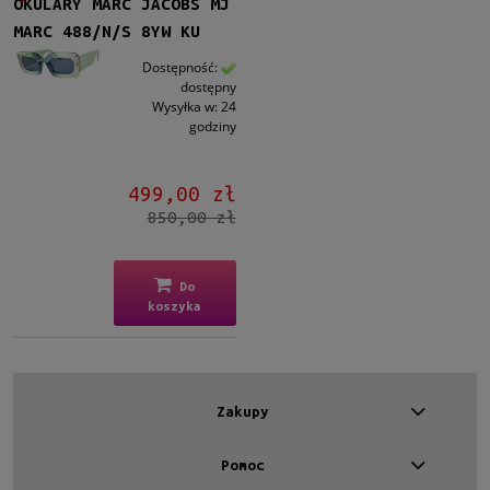
OKULARY MARC JACOBS MJ
nie
(1)
MARC 488/N/S 8YW KU
Dostępność:
dostępny
Wysyłka w:
24
godziny
499,00 zł
850,00 zł
Do
koszyka
Zakupy
Pomoc