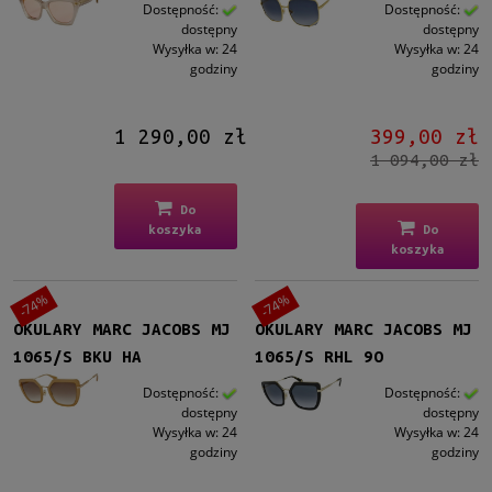
Kształt
Dostępność:
Dostępność:
dostępny
dostępny
Okrągłe/Owalne
(1)
Wysyłka w:
24
Wysyłka w:
24
Prostokątne
(4)
godziny
godziny
Kocie oko
(4)
1 290,00 zł
399,00 zł
Materiał
1 094,00 zł
Metalowe
(2)
Plastikowe
(7)
Do
koszyka
Do
Kolor oprawy
koszyka
Czarny
(3)
-74%
-74%
Brązowy/Beżowy
(2)
OKULARY MARC JACOBS MJ
OKULARY MARC JACOBS MJ
Zielony
(1)
1065/S BKU HA
1065/S RHL 9O
Żółty
(1)
Złoty
(2)
Dostępność:
Dostępność:
dostępny
dostępny
Wysyłka w:
24
Wysyłka w:
24
Kolor soczewki
godziny
godziny
Szary
(6)