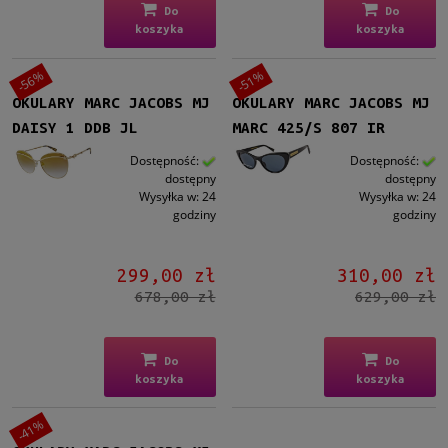
Gwarancja
Do
Do
koszyka
koszyka
24 miesiące
(9)
-56%
-51%
Dostępność
OKULARY MARC JACOBS MJ
OKULARY MARC JACOBS MJ
dostępny
(9)
DAISY 1 DDB JL
MARC 425/S 807 IR
Cena
Dostępność:
Dostępność:
dostępny
dostępny
Wysyłka w:
24
Wysyłka w:
24
od
godziny
godziny
do
Filtruj
299,00 zł
310,00 zł
678,00 zł
629,00 zł
Nowość
nie
(9)
Do
Do
koszyka
koszyka
Promocja
-41%
tak
(8)