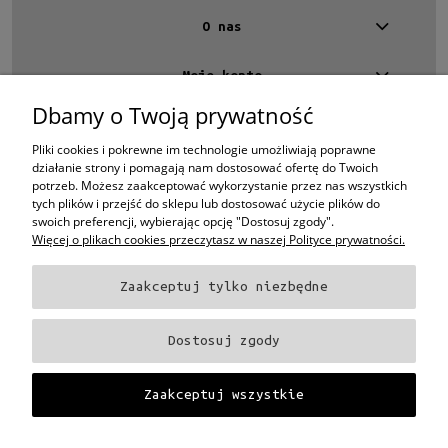
O nas
Moje konto
Dbamy o Twoją prywatność
Kontakt
4 EYES OPTYKA -
optyk Warszawa
Pliki cookies i pokrewne im technologie umożliwiają poprawne
ul.Chmielna 4
działanie strony i pomagają nam dostosować ofertę do Twoich
00-020 Warszawa
potrzeb. Możesz zaakceptować wykorzystanie przez nas wszystkich
woj. mazowieckie
tych plików i przejść do sklepu lub dostosować użycie plików do
swoich preferencji, wybierając opcję "Dostosuj zgody".
+48 696 015 670
Więcej o plikach cookies przeczytasz w naszej Polityce prywatności.
sklep@4eyes.pl
Zaakceptuj tylko niezbędne
Oprawki i okulary Ray-Ban
Oprawki i okulary Persol
Oprawki i okulary Polo
Ralph Lauren
Oprawki i okulary Tom Ford
Oprawki i okulary Miu Miu
Oprawki
Dostosuj zgody
i okulary Oakley
Oprawki i okulary Prada
Oprawki i okulary Ray-Ban Aviator
Oprawki i okulary Dior
Oprawki i okulary Oliver Peoples
Oprawki i okulary
Porsche
Oprawki i okulary Fendi
Oprawki i okulary Celine
Oprawki i okulary
Zaakceptuj wszystkie
Chloe
Oprawki i okulary Dolce & Gabbana
Okulary Tag Heuer
Projekt i wykonanie:
Gabiec.pl