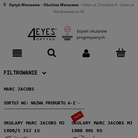
Optyk Warszawa
–
Okulista Warszawa
– Salon ul. Chmielna 4 - Salon ul.
Kondratowicza 45
Expert okularów
progresywnych
FILTROWANIE
MARC JACOBS
Producent
Marc Jacobs
(9)
SORTUJ WG:
NAZWA PRODUKTU A-Z
-64%
Damskie
OKULARY MARC JACOBS MJ
OKULARY MARC JACOBS MJ
Damskie
(9)
1000/S 35J 1U
1008 001 9O