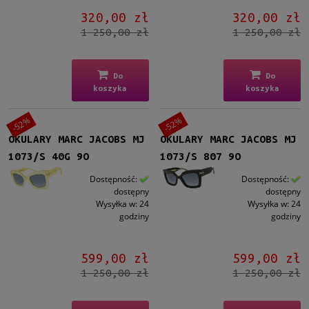
Brązowy
(1)
320,00 zł
320,00 zł
Inne
(2)
1 250,00 zł
1 250,00 zł
Gradacja
Tak
(4)
Do
Do
koszyka
koszyka
Rodzaj
-52%
-52%
Pełne
(9)
OKULARY MARC JACOBS MJ
OKULARY MARC JACOBS MJ
Lustro
1073/S 40G 9O
1073/S 807 9O
Tak
(2)
Dostępność:
Dostępność:
dostępny
dostępny
Wysyłka w:
24
Wysyłka w:
24
Możliwość montażu soczewek z korekcją
godziny
godziny
Tak
(6)
599,00 zł
599,00 zł
Rozmiar
1 250,00 zł
1 250,00 zł
Średnie
(9)