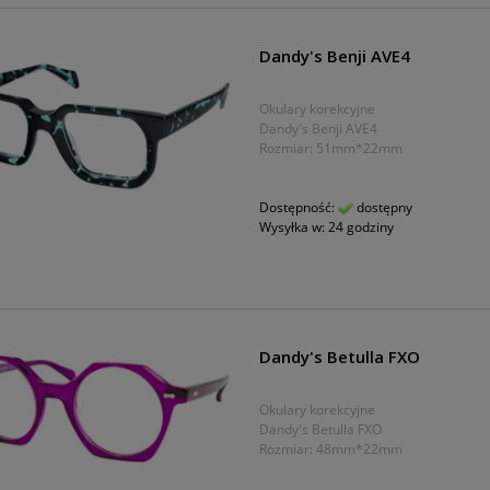
Dandy's Benji AVE4
Okulary korekcyjne
Dandy's Benji AVE4
Rozmiar: 51mm*22mm
Dostępność:
dostępny
Wysyłka w:
24 godziny
Dandy's Betulla FXO
Okulary korekcyjne
Dandy's Betulla FXO
Rozmiar: 48mm*22mm