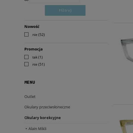
Filtruj
Nowość
nie
(52)
Promocja
tak
(1)
nie
(51)
MENU
Outlet
Okulary przeciwsłoneczne
Okulary korekcyjne
Alain Mikli