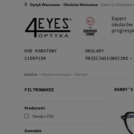
Optyk Warszawa
–
Okulista Warszawa
– Salon ul. Chmielna 
Expert
okularów
progresy
KOD RABATOWY
OKULARY
SIERPIEN
PRZECIWSŁONECZNE
Jesteś w:
»
Okulary korekcyjne
»
Dandy's
DANDY'S
FILTROWANIE
Producent
Dandy's
(52)
Damskie