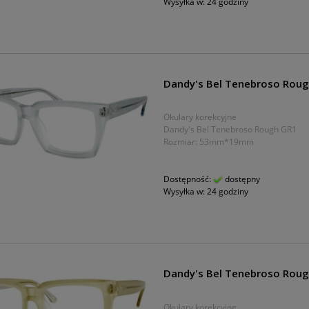
Wysyłka w:
24 godziny
Dandy's Bel Tenebroso Rou
Okulary korekcyjne
Dandy's Bel Tenebroso Rough GR1
Rozmiar: 53mm*19mm
Dostępność:
dostępny
Wysyłka w:
24 godziny
Dandy's Bel Tenebroso Roug
Okulary korekcyjne