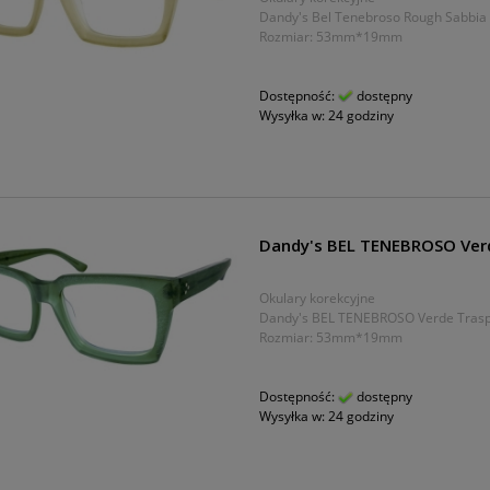
Dandy's Bel Tenebroso Rough Sabbia
Rozmiar: 53mm*19mm
Dostępność:
dostępny
Wysyłka w:
24 godziny
Dandy's BEL TENEBROSO Ver
Okulary korekcyjne
Dandy's BEL TENEBROSO Verde Tras
Rozmiar: 53mm*19mm
Dostępność:
dostępny
Wysyłka w:
24 godziny