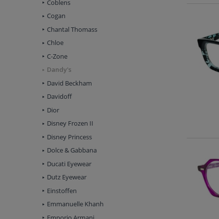
Coblens
Cogan
Chantal Thomass
Chloe
C-Zone
Dandy's
David Beckham
Davidoff
Dior
Disney Frozen II
Disney Princess
Dolce & Gabbana
Ducati Eyewear
Dutz Eyewear
Einstoffen
Emmanuelle Khanh
Emporio Armani