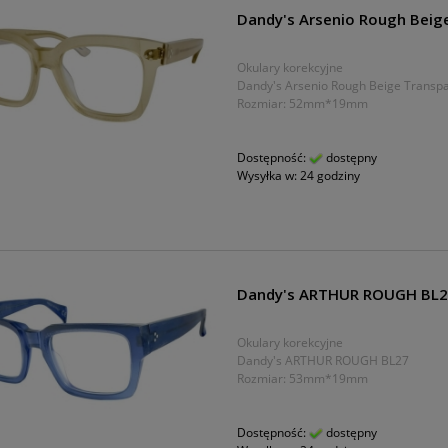
Dandy's Arsenio Rough Beig
Okulary korekcyjne
Dandy's Arsenio Rough Beige Transp
Rozmiar: 52mm*19mm
Dostępność:
dostępny
Wysyłka w:
24 godziny
Dandy's ARTHUR ROUGH BL
Okulary korekcyjne
Dandy's ARTHUR ROUGH BL27
Rozmiar: 53mm*19mm
Dostępność:
dostępny