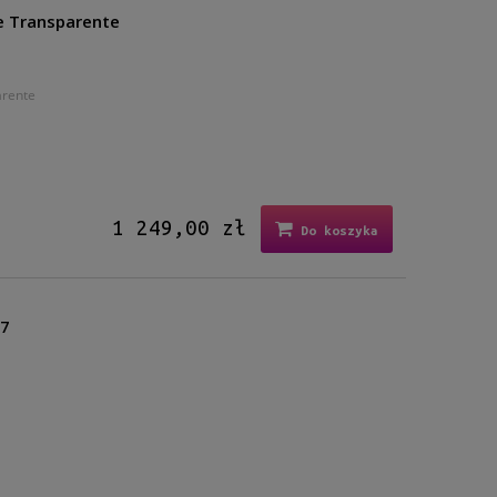
e Transparente
arente
1 249,00 zł
Do koszyka
27