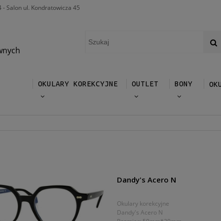
4 - Salon ul. Kondratowicza 45
wnych
OKULARY KOREKCYJNE
OUTLET
BONY
OK
Dandy's Acero N
Okulary korekcyjne
Dandy's Acero N