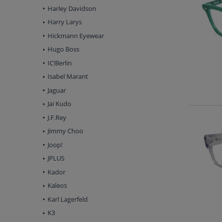
Harley Davidson
Harry Larys
Hickmann Eyewear
Hugo Boss
IC!Berlin
Isabel Marant
Jaguar
Jai Kudo
J.F.Rey
Jimmy Choo
Joop!
JPLUS
Kador
Kaleos
Karl Lagerfeld
K3