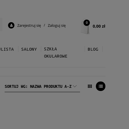
0
Zarejestruj się
/
Zaloguj się
0,00 zł
SZKŁA
ULISTA
SALONY
BLOG
OKULAROWE
SORTUJ WG:
NAZWA PRODUKTU A-Z