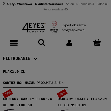
Optyk Warszawa
–
Okulista Warszawa
– Salon ul. Chmielna 4 - Salon ul.
Kondratowicza 45
Expert okularów
progresywnych
FILTROWANIE
FLAK2.0 XL
Producent
Oakley
(3)
SORTUJ WG:
NAZWA PRODUKTU A-Z
-35%
-35%
Męskie
OKULARY OAKLEY FLAK2.0
OKULARY OAKLEY FLAK2.0
Męskie
(3)
XL OO 9188 58
XL OO 9188 81