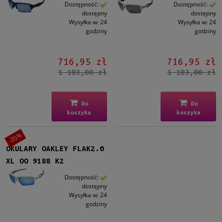
Kształt
Dostępność:
Dostępność:
dostępny
dostępny
Prostokątne
(3)
Wysyłka w:
24
Wysyłka w:
24
godziny
godziny
Materiał
Plastikowe
(3)
716,95 zł
716,95 zł
1 103,00 zł
1 103,00 zł
Kolor oprawy
Czarny
(1)
Biały
(2)
Do
Do
koszyka
koszyka
Kolor soczewki
-35%
Szary
(1)
OKULARY OAKLEY FLAK2.0
Brązowy
(1)
XL OO 9188 K2
Inne
(1)
Dostępność:
dostępny
Rodzaj
Wysyłka w:
24
Patentki
(3)
godziny