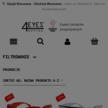
Optyk Warszawa
–
Okulista Warszawa
– Salon ul. Chmielna 4 - Salon ul.
Kondratowicza 45
Expert okularów
progresywnych
FILTROWANIE
PROMOCJE
Producent
Chloe
(106)
SORTUJ WG:
NAZWA PRODUKTU A-Z
Dolce & Gabbana
(105)
Gucci
(84)
Ray-Ban
(922)
-69%
-69%
Victoria Beckham
(63)