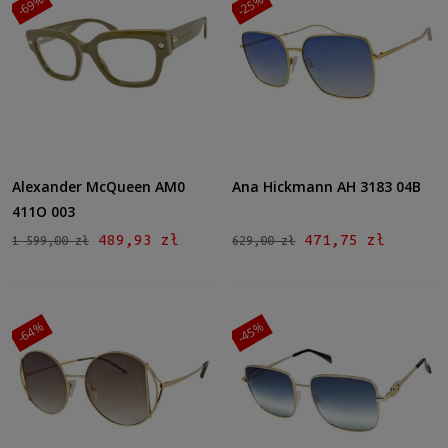
-69%
-25%
Alexander McQueen AM0
Ana Hickmann AH 3183 04B
411O 003
489,93 zł
471,75 zł
1 599,00 zł
629,00 zł
-64%
-45%