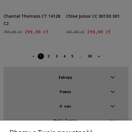
Chantal Thomass CT 14128
Chloe Junior CC 0013O 001
C2
299,00 zł
290,00 zł
799,00 zł
365,00 zł
«
1
2
3
4
5
...
30
»
Zakupy
Pomoc
O nas
Moje konto