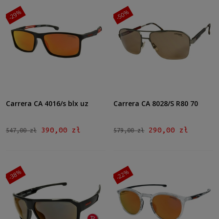
-29%
-50%
Carrera CA 4016/s blx uz
Carrera CA 8028/S R80 70
390,00 zł
290,00 zł
547,00 zł
579,00 zł
-38%
-22%