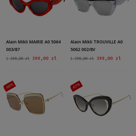
więcej
Dostępność
na zamówienie
(1)
dostępny
(2018)
Zapytaj o rabat, płatność, dostawę
(37)
Alain Mikli MAIRIE A0 5064
Alain Mikli TROUVILLE A0
Dostępny tylko w salonie
(21)
003/87
5062 002/8V
399,00 zł
399,00 zł
1 290,00 zł
1 290,00 zł
Cena
od
do
-68%
-67%
Filtruj
Nowość
tak
(1)
nie
(2076)