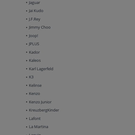
Jaguar
Jai Kudo
J.F.Rey
Jimmy Choo
Joop!
JPLUS
Kador
Kaleos
Karl Lagerfeld
K3
Kelinse
Kenzo
Kenzo Junior
KreuzbergKinder
Lafont
La Martina