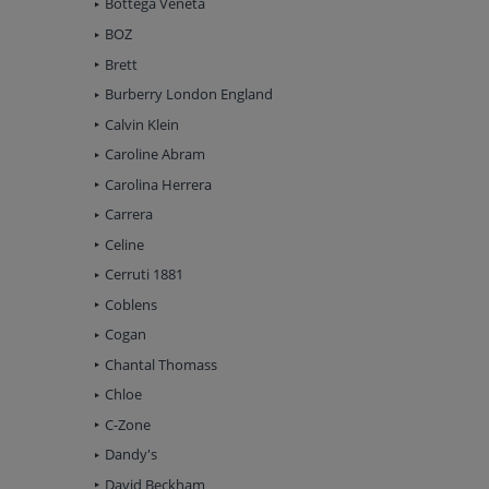
Bottega Veneta
BOZ
Brett
Burberry London England
Calvin Klein
Caroline Abram
Carolina Herrera
Carrera
Celine
Cerruti 1881
Coblens
Cogan
Chantal Thomass
Chloe
C-Zone
Dandy's
David Beckham