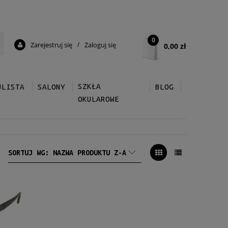
0
Zarejestruj się
/
Zaloguj się
0,00 zł
SZKŁA
ULISTA
SALONY
BLOG
OKULAROWE
SORTUJ WG:
NAZWA PRODUKTU Z-A