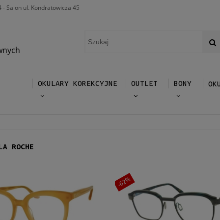
4 - Salon ul. Kondratowicza 45
wnych
OKULARY KOREKCYJNE
OUTLET
BONY
OK
LA ROCHE
-62%