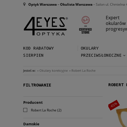
Optyk Warszawa
–
Okulista Warszawa
– Salon ul. Chmielna 
Expert
okularów
progresy
KOD RABATOWY
OKULARY
SIERPIEN
PRZECIWSŁONECZNE
Jesteś w:
»
Okulary korekcyjne
»
Robert La Roche
ROBERT 
FILTROWANIE
Producent
-65%
Robert La Roche
(2)
Damskie