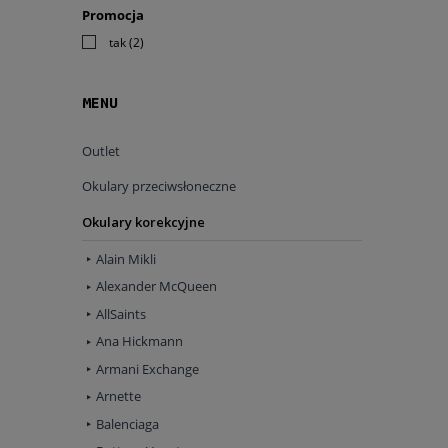
Promocja
tak
(2)
MENU
Outlet
Okulary przeciwsłoneczne
Okulary korekcyjne
Alain Mikli
Alexander McQueen
AllSaints
Ana Hickmann
Armani Exchange
Arnette
Balenciaga