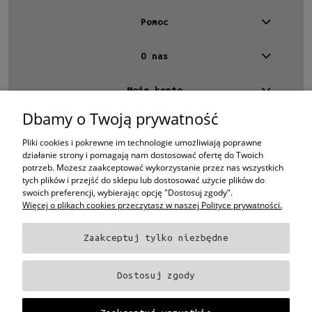
Pomoc
O nas
Moje konto
Dbamy o Twoją prywatność
Kontakt
4 EYES OPTYKA -
optyk Warszawa
Pliki cookies i pokrewne im technologie umożliwiają poprawne
ul.Chmielna 4
działanie strony i pomagają nam dostosować ofertę do Twoich
00-020 Warszawa
potrzeb. Możesz zaakceptować wykorzystanie przez nas wszystkich
woj. mazowieckie
tych plików i przejść do sklepu lub dostosować użycie plików do
swoich preferencji, wybierając opcję "Dostosuj zgody".
+48 696 015 670
sklep@4eyes.pl
Więcej o plikach cookies przeczytasz w naszej Polityce prywatności.
Zaakceptuj tylko niezbędne
Oprawki i okulary Ray-Ban
Oprawki i okulary Persol
Oprawki i okulary Polo
Ralph Lauren
Oprawki i okulary Tom Ford
Oprawki i okulary Miu Miu
Oprawki
Dostosuj zgody
i okulary Oakley
Oprawki i okulary Prada
Oprawki i okulary Ray-Ban Aviator
Oprawki i okulary Dior
Oprawki i okulary Oliver Peoples
Oprawki i okulary
Porsche
Oprawki i okulary Fendi
Oprawki i okulary Celine
Oprawki i okulary