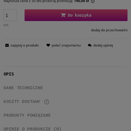
Najniższa cena z 30 dni przed tą promocją:
790,00 zł
Jeżeli produkt jest
30 dni, wyświetlana
Do koszyka
momentu, kiedy pro
sprzedaży.
szt.
dodaj do przechowalni
zapytaj o produkt
poleć znajomemu
dodaj opinię
OPIS
DANE TECHNICZNE
KOSZTY DOSTAWY
CENA NIE ZAWIERA EWENTUALNYCH KOSZTÓW PŁATNOŚCI
PRODUKTY POWIĄZANE
OPINIE O PRODUKCIE (0)