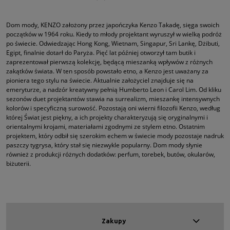
Dom mody, KENZO założony przez japończyka Kenzo Takadę, sięga swoich
początków w 1964 roku. Kiedy to młody projektant wyruszył w wielką podróż
po świecie. Odwiedzając Hong Kong, Wietnam, Singapur, Sri Lankę, Dżibuti,
Egipt, finalnie dotarł do Paryża. Pięć lat później otworzył tam butik i
zaprezentował pierwszą kolekcję, będącą mieszanką wpływów z różnych
zakątków świata. W ten sposób powstało etno, a Kenzo jest uważany za
pioniera tego stylu na świecie. Aktualnie założyciel znajduje się na
emeryturze, a nadzór kreatywny pełnią Humberto Leon i Carol Lim. Od kliku
sezonów duet projektantów stawia na surrealizm, mieszankę intensywnych
kolorów i specyficzną surowość. Pozostają oni wierni filozofii Kenzo, według
której Świat jest piękny, a ich projekty charakteryzują się oryginalnymi i
orientalnymi krojami, materiałami zgodnymi ze stylem etno. Ostatnim
projektem, który odbił się szerokim echem w świecie mody pozostaje nadruk
paszczy tygrysa, który stał się niezwykle popularny. Dom mody słynie
również z produkcji różnych dodatków: perfum, torebek, butów, okularów,
biżuterii.
Zakupy