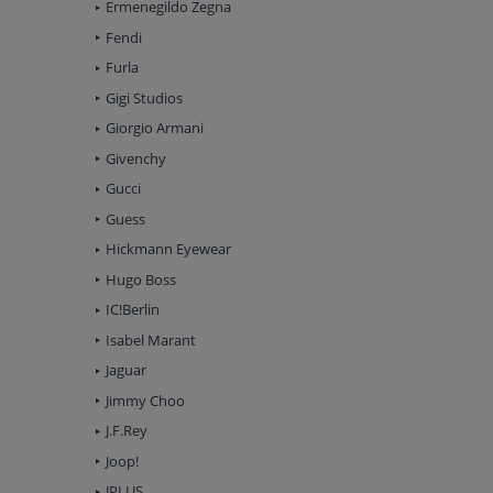
Ermenegildo Zegna
Fendi
Furla
Gigi Studios
Giorgio Armani
Givenchy
Gucci
Guess
Hickmann Eyewear
Hugo Boss
IC!Berlin
Isabel Marant
Jaguar
Jimmy Choo
J.F.Rey
Joop!
JPLUS