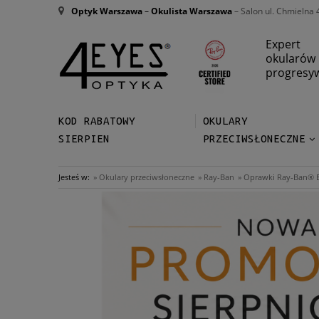
Optyk Warszawa
–
Okulista Warszawa
– Salon ul. Chmielna 
Expert
okularów
progresy
KOD RABATOWY
OKULARY
SIERPIEN
PRZECIWSŁONECZNE
Jesteś w:
»
Okulary przeciwsłoneczne
»
Ray-Ban
»
Oprawki Ray-Ban® B