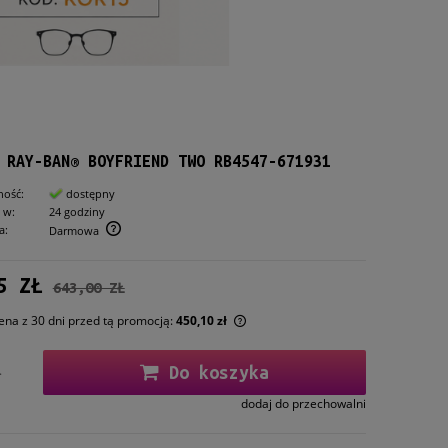
 RAY-BAN® BOYFRIEND TWO RB4547-671931
ność:
dostępny
 w:
24 godziny
a:
Darmowa
5 ZŁ
643,00 ZŁ
ena z 30 dni przed tą promocją:
450,10 zł
li produkt jest sprzedawany krócej niż
Do koszyka
.
ni, wyświetlana jest najniższa cena od
entu, kiedy produkt pojawił się w
dodaj do przechowalni
zedaży.