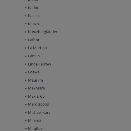
Kador
Kaleos
Kenzo
KreuzbergKinder
Lafont
La Martina
Lanvin
Linda Farrow
Loewe
Maui Jim
MaxMara
Max & Co
Marc Jacobs
Michael Kors
Minima
Miraflex