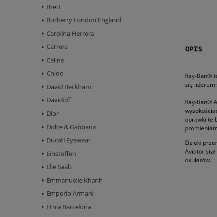
Brett
Burberry London England
Carolina Herrera
Carrera
OPIS
Celine
Chloe
Ray-Ban® to
się liderem
David Beckham
Davidoff
Ray-Ban® Av
wysokościac
Dior
oprawki te 
Dolce & Gabbana
promieniami
Ducati Eyewear
Dzięki prze
Aviator sta
Einstoffen
okularów.
Elie Saab
Emmanuelle Khanh
Emporio Armani
Etnia Barcelona