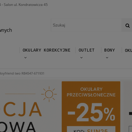
4 - Salon ul. Kondratowicza 45
wnych
OKULARY KOREKCYJNE
OUTLET
BONY
OK
oyfriend two RB4547-671931