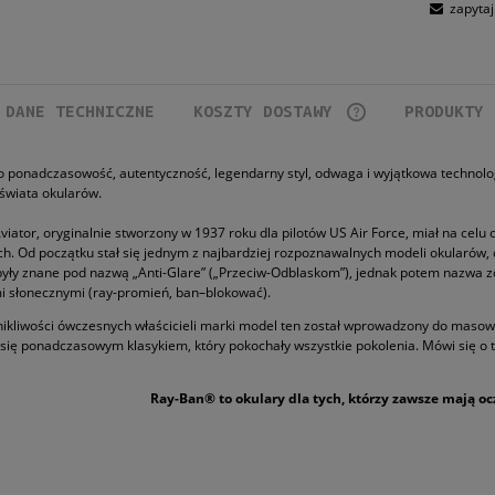
zapytaj
DANE TECHNICZNE
KOSZTY DOSTAWY
PRODUKTY 
CENA NIE ZAWIERA
 ponadczasowość, autentyczność, legendarny styl, odwaga i wyjątkowa technolog
 świata okularów.
KOSZTÓW PŁATNOŚC
iator, oryginalnie stworzony w 1937 roku dla pilotów US Air Force, miał na cel
h. Od początku stał się jednym z najbardziej rozpoznawalnych modeli okularów, 
były znane pod nazwą „Anti-Glare” („Przeciw-Odblaskom”), jednak potem nazwa 
 słonecznymi (ray-promień, ban–blokować).
nikliwości ówczesnych właścicieli marki model ten został wprowadzony do masowe
ł się ponadczasowym klasykiem, który pokochały wszystkie pokolenia. Mówi się o t
Ray-Ban® to okulary dla tych, którzy zawsze mają oc