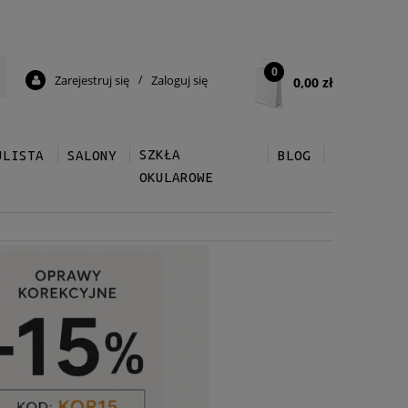
0
Zarejestruj się
/
Zaloguj się
0,00 zł
SZKŁA
ULISTA
SALONY
BLOG
OKULAROWE