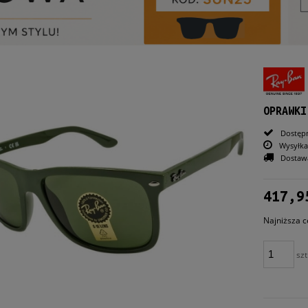
OPRAWKI
Dostęp
Wysyłka
Dostaw
417,9
Najniższa c
Jeże
szt
30 d
mom
spr