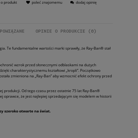
 o produkt
poleć znajomemu
dodaj opinię
POWIĄZANE
OPINIE O PRODUKCIE (0)
 EWENTUALNYCH
ia. Te fundamentalne wartości marki sprawiły, że Ray-Ban® stał
I
u ochronić wzrok przed słonecznymi odblaskami na dużych
dzięki charakterystycznemu kształtowi „kropli”. Początkowo
została zmieniona na „Ray-Ban” aby wzmocnić efekt ochrony przed
j produkcji. Od tego czasu przez ostatnie 75 lat Ray-Ban®
ej oprawce, że jest najlepiej sprzedającym się modelem w historii
zy szeroko otwarte na świat.