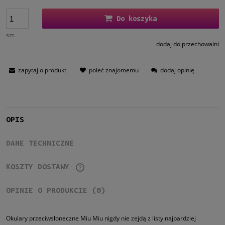
Jeżeli produkt jes
30 dni, wyświetlan
Do koszyka
momentu, kiedy p
sprzedaży.
szt.
dodaj do przechowalni
zapytaj o produkt
poleć znajomemu
dodaj opinię
OPIS
DANE TECHNICZNE
KOSZTY DOSTAWY
CENA NIE ZAWIERA EWENTUALNYCH KOSZTÓW PŁATNOŚCI
OPINIE O PRODUKCIE (0)
Okulary przeciwsłoneczne Miu Miu nigdy nie zejdą z listy najbardziej