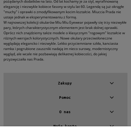
pożądanych dodatków na lato. Od lat kochamy je za styl, wyrafinowaną
elegancję i niezwykle kobiece fasony w stylu lat 60. Legendą są już okrągłe
"muchy" i oprawki o zmodyfikowanym kocim kształcie. Miuccia Prada nie
ustaje jednak w eksperymentowaniu z formą.
W najnowszej kolekcji okularów Miu Miu Eyewear pojawiły się trzy niezwykłe
pary, których charakterystycznym elementem jest brak dolnej oprawki.
Oprócz nich znajdziemy także modele o klasycznym "rogowym" kształcie w
różnych wersjach kolorystycznych. Nowe okulary przeciwsłoneczne
wyglądają elegancko i niezwykle. Lekko przyciemniane szkła, kanciasta
ramka i pogrubione zauszniki nadają im nieco surowy, modernistyczny
wygląd, ale wcale nie pozbawiają delikatnej kobiecości, do jakiej
przyzwyczaiła nas Prada.
Zakupy
Pomoc
O nas
Moje konto