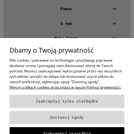
Pomoc
O nas
Moje konto
Dbamy o Twoją prywatność
Kontakt
4 EYES OPTYKA -
optyk Warszawa
Pliki cookies i pokrewne im technologie umożliwiają poprawne
ul.Chmielna 4
działanie strony i pomagają nam dostosować ofertę do Twoich
00-020 Warszawa
potrzeb. Możesz zaakceptować wykorzystanie przez nas wszystkich
woj. mazowieckie
tych plików i przejść do sklepu lub dostosować użycie plików do
swoich preferencji, wybierając opcję "Dostosuj zgody".
+48 696 015 670
Więcej o plikach cookies przeczytasz w naszej Polityce prywatności.
sklep@4eyes.pl
Zaakceptuj tylko niezbędne
Oprawki i okulary Ray-Ban
Oprawki i okulary Persol
Oprawki i okulary Polo
Ralph Lauren
Oprawki i okulary Tom Ford
Oprawki i okulary Miu Miu
Oprawki
Dostosuj zgody
i okulary Oakley
Oprawki i okulary Prada
Oprawki i okulary Ray-Ban Aviator
Oprawki i okulary Dior
Oprawki i okulary Oliver Peoples
Oprawki i okulary
Porsche
Oprawki i okulary Fendi
Oprawki i okulary Celine
Oprawki i okulary
Zaakceptuj wszystkie