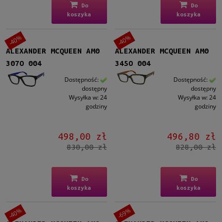
Rozmiar
Do
Do
koszyka
koszyka
Małe
(32)
Średnie
(546)
-40%
-40%
Duże
(6)
ALEXANDER MCQUEEN AM0
ALEXANDER MCQUEEN AM0
307O 004
345O 004
Nakładka przeciwsłoneczna
Tak
(3)
Dostępność:
Dostępność:
dostępny
dostępny
Wysyłka w:
24
Wysyłka w:
24
Dostępność
godziny
godziny
dostępny
(579)
Dostępny tylko w salonie
(6)
498,00 zł
496,80 zł
830,00 zł
828,00 zł
Cena
od
Do
Do
koszyka
koszyka
do
Filtruj
-40%
-69%