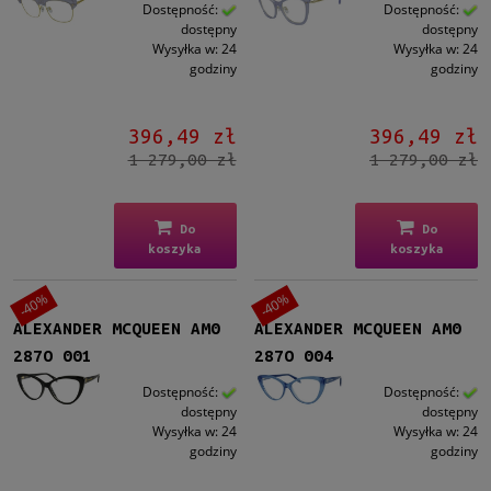
więcej
Dostępność:
Dostępność:
dostępny
dostępny
Wysyłka w:
24
Wysyłka w:
24
Damskie
godziny
godziny
Damskie
(478)
396,49 zł
396,49 zł
Męskie
1 279,00 zł
1 279,00 zł
Męskie
(99)
Dziecko
Do
Do
koszyka
koszyka
Dziecko
(46)
-40%
-40%
Kształt
ALEXANDER MCQUEEN AM0
ALEXANDER MCQUEEN AM0
Okrągłe/Owalne
(107)
287O 001
287O 004
Prostokątne
(240)
Kocie oko
(181)
Dostępność:
Dostępność:
dostępny
dostępny
Aviator
(11)
Wysyłka w:
24
Wysyłka w:
24
Inne
(45)
godziny
godziny