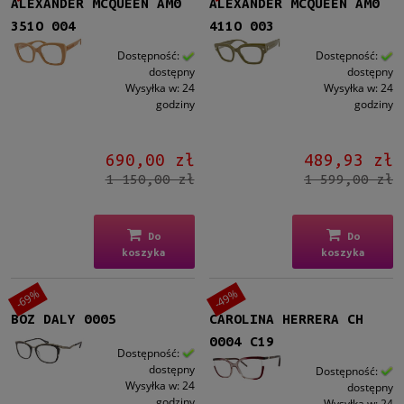
ALEXANDER MCQUEEN AM0
ALEXANDER MCQUEEN AM0
Nowość
351O 004
411O 003
nie
(585)
Dostępność:
Dostępność:
dostępny
dostępny
Wysyłka w:
24
Wysyłka w:
24
Promocja
godziny
godziny
tak
(585)
nie
(3409)
690,00 zł
489,93 zł
1 150,00 zł
1 599,00 zł
Do
Do
koszyka
koszyka
-69%
-49%
BOZ DALY 0005
CAROLINA HERRERA CH
0004 C19
Dostępność:
dostępny
Dostępność:
Wysyłka w:
24
dostępny
godziny
Wysyłka w:
24