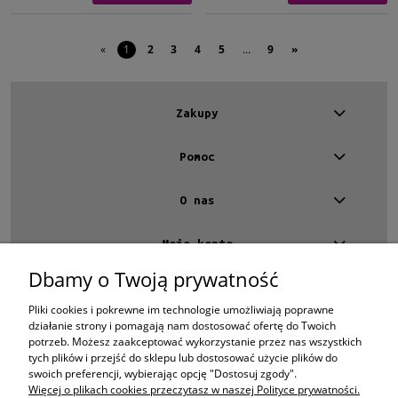
«
1
2
3
4
5
...
9
»
Zakupy
Pomoc
O nas
Moje konto
Dbamy o Twoją prywatność
Kontakt
4 EYES OPTYKA -
optyk Warszawa
Pliki cookies i pokrewne im technologie umożliwiają poprawne
ul.Chmielna 4
działanie strony i pomagają nam dostosować ofertę do Twoich
00-020 Warszawa
potrzeb. Możesz zaakceptować wykorzystanie przez nas wszystkich
woj. mazowieckie
tych plików i przejść do sklepu lub dostosować użycie plików do
swoich preferencji, wybierając opcję "Dostosuj zgody".
+48 696 015 670
sklep@4eyes.pl
Więcej o plikach cookies przeczytasz w naszej Polityce prywatności.