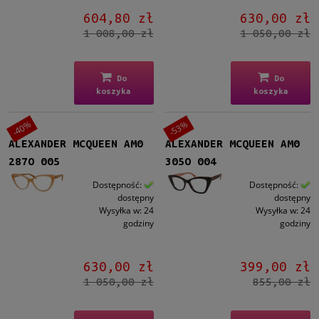
Kolor oprawy
604,80 zł
630,00 zł
Czarny
(141)
1 008,00 zł
1 050,00 zł
Brązowy/Beżowy
(109)
Niebieski
(65)
Zielony
(36)
Do
Do
Złoty
(68)
koszyka
koszyka
więcej
-40%
-53%
ALEXANDER MCQUEEN AM0
ALEXANDER MCQUEEN AM0
Materiał
287O 005
305O 004
Metalowe
(149)
Plastikowe
(434)
Dostępność:
Dostępność:
dostępny
dostępny
Tytanowe
(2)
Wysyłka w:
24
Wysyłka w:
24
godziny
godziny
Rodzaj
Pełne
(563)
630,00 zł
399,00 zł
Żyłka
(15)
1 050,00 zł
855,00 zł
Patentki
(7)