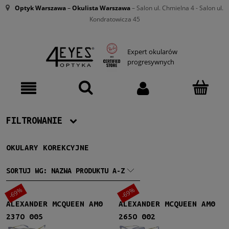
Optyk Warszawa
–
Okulista Warszawa
– Salon ul. Chmielna 4 - Salon ul.
Kondratowicza 45
Expert okularów
progresywnych
FILTROWANIE
OKULARY KOREKCYJNE
Producent
Chloe
(29)
SORTUJ WG:
NAZWA PRODUKTU A-Z
Dolce & Gabbana
(65)
-69%
-69%
Jimmy Choo
(23)
Ray-Ban
(61)
ALEXANDER MCQUEEN AM0
ALEXANDER MCQUEEN AM0
Victoria Beckham
(28)
237O 005
265O 002