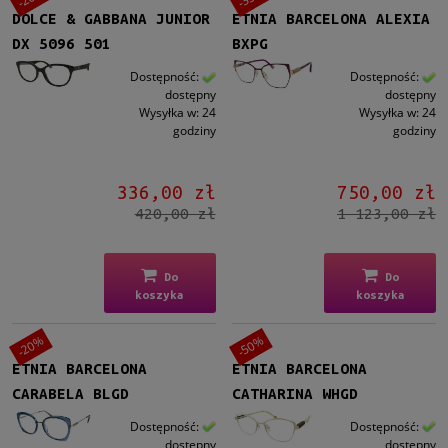
DOLCE & GABBANA JUNIOR
ETNIA BARCELONA ALEXIA
DX 5096 501
BXPG
Dostępność:
Dostępność:
dostępny
dostępny
Wysyłka w:
24
Wysyłka w:
24
godziny
godziny
336,00 zł
750,00 zł
420,00 zł
1 123,00 zł
Do
Do
koszyka
koszyka
-20%
-50%
ETNIA BARCELONA
ETNIA BARCELONA
CARABELA BLGD
CATHARINA WHGD
Dostępność:
Dostępność:
dostępny
dostępny